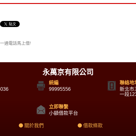
一通電話馬上借!
永萬京有限公司
統編
聯絡地
-036
99995556
新北市
一段12
立即聯繫
小額借款平台
關於我們
借款條款