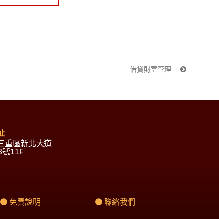
借貸財富管理
址
三重區新北大道
3號11F
免責說明
聯絡我們