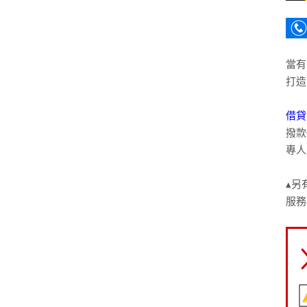
當有
打造
借貸
撥款
專人
▴另
服務