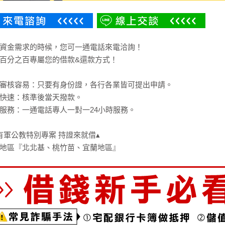
資金需求的時候，您可一通電話來電洽詢！
百分之百專屬您的借款&還款方式！
審核容易：只要有身份證，各行各業皆可提出申請。
快速：核準後當天撥款。
服務：一通電話專人一對一24小時服務。
有軍公教特別專案 持證來就借▴
地區『北北基、桃竹苗、宜蘭地區』