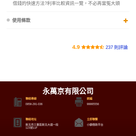
借錢的快速方法?利率比較資訊一覽，不必再當冤大頭
使用條款
4.9
237 則評論
永萬京有限公司
聯絡專線
統編
0958-291-036
99995556
聯絡地址
立即聯繫
新北市三重區新北大道一段
小額借款平台
123號11F